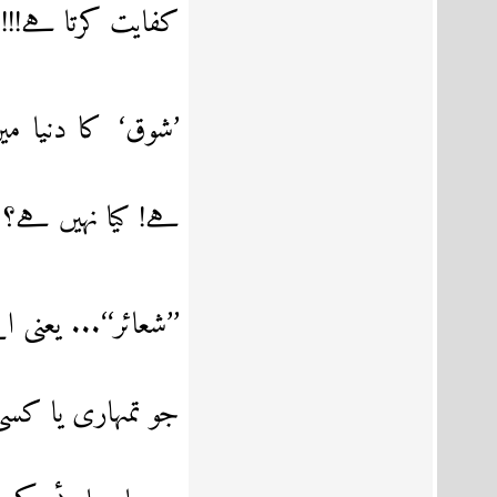
کفایت کرتا ہے!!!
’شوق‘
کا دنیا م
ہے! کیا نہیں ہے؟
’’شعائر‘‘... یعن
جو تمہاری یا کسی