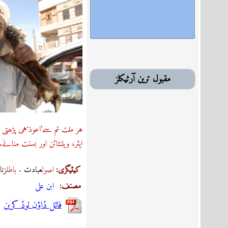
مقبول ترین آرٹیکلز
ہر ملت تم سے’اعوذ‘ہی پڑھتی
ایئر، ویلنٹائن اور بسنت منانے
:کیٹیگری
. اصول
عبادت
. باطل
زنا
:مصنف
ابن علی
فائل ڈاؤن لوڈ کرین