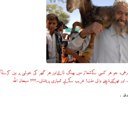
 رہی؛ جو ہر کسی کےشعائر میں بھنگ ڈالتےاور ہر گھر کی خوشی پر بین کرتےآئ
.. اور تھرکنےناچنے والی ملت! غریب کےلیے تمہاری پریشانی..؟؟؟ سبحان اللہ
دقہ