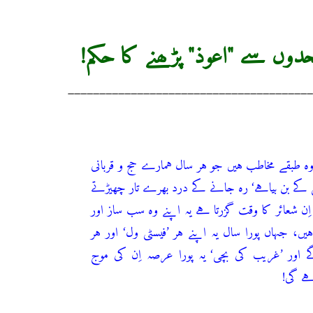
لحدوں سے "اعوذ" پڑھنے کا حکم!
_______________________________________
وہ طبقے مخاطب ہیں جو ہر سال ہمارے حج و قربانی
 کے بن بیاہے‘ رہ جانے کے درد بھرے تار چھیڑتے
ن شعائر کا وقت گزرتا ہے یہ اپنے وہ سب ساز اور
ں، جہاں پورا سال یہ اپنے ہر ’فیسٹی ول‘ اور ہر
 اور ’غریب کی بچی‘ یہ پورا عرصہ اِن کی موج
ے گی!