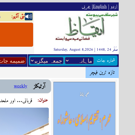
اردو
|
English
|
عربى
:نئى آڈيو
a
Saturday, August 8,2026 | 1448, صَفَر 24
شماره جات
تازہ ترين فیچر
آرٹیکلز
weekly
:عنوان
قربانی... اور ملح