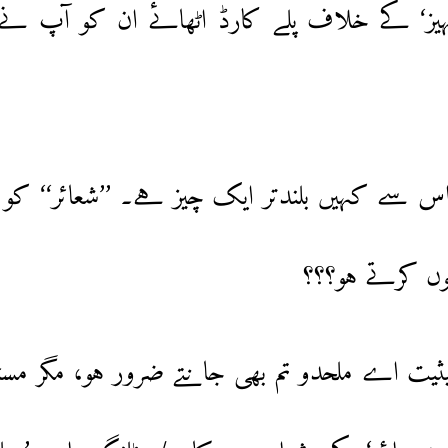
یز‘ کے خلاف پلے کارڈ اٹھائے ان کو آپ نے 
تو اس سے کہیں بلندتر ایک چیز ہے۔ ’’شعائر‘‘ ک
وں کرتے ہو؟؟؟
حیثیت اے ملحدو تم بھی جانتے ضرور ہو، مگر مسئل