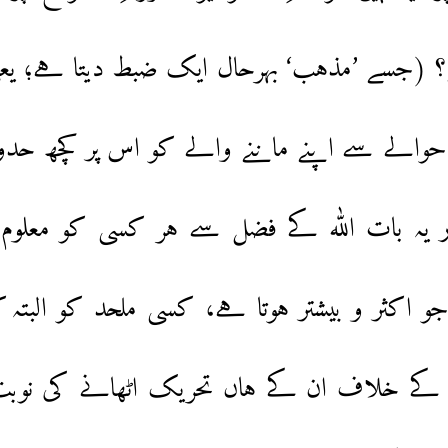
تے؟ (جسے ’مذہب‘ بہرحال ایک ضبط دیتا ہے؛ یع
الے سے اپنے ماننے والے کو اس پر کچھ حدود 
اور یہ بات اللہ کے فضل سے ہر کسی کو معلوم
 جو اکثر و بیشتر ہوتا ہے، کسی ملحد کو البتہ 
س کے خلاف ان کے ہاں تحریک اٹھانے کی نوبت 