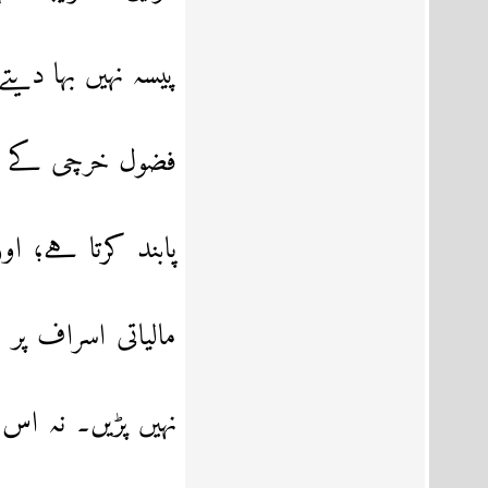
پیسہ نہیں بہا دی
فضول خرچی کے حو
پابند کرتا ہے؛ 
مالیاتی اسراف پر
نہیں پڑیں۔ نہ ا