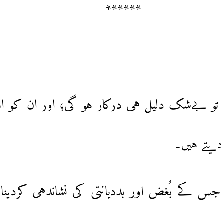
******
تو بےشک دلیل ہی درکار ہو گی؛ اور ان کو ال
یتے ہیں۔
جس کے بُغض اور بددیانتی کی نشاندہی کردینا