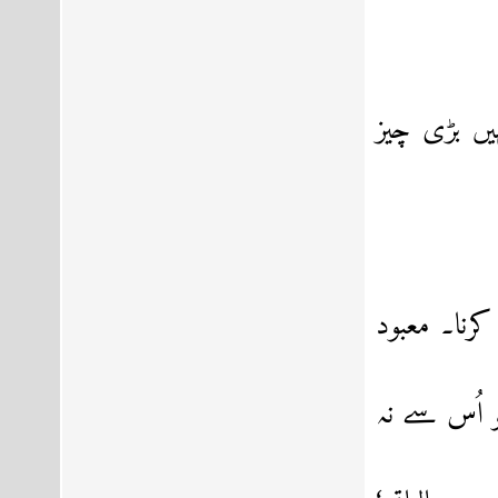
یں بڑی چیز
رنا۔ معبود
 اُس سے نہ