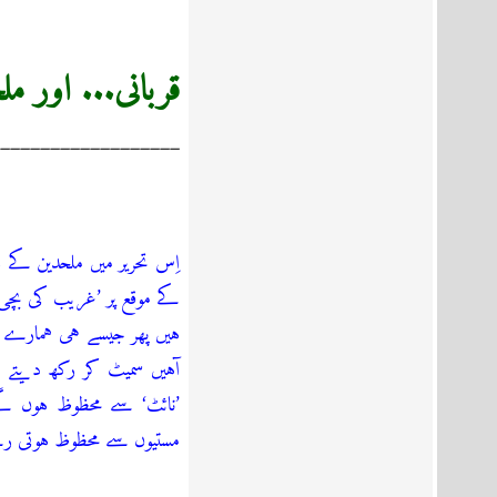
قربانی... اور م
__________________
اِس تحریر میں ملحدین کے 
کے موقع پر ’غریب کی بچی
ہیں پھر جیسے ہی ہمارے اِ
آہیں سمیٹ کر رکھ دیتے ہی
’نائٹ‘ سے محظوظ ہوں گے
مستیوں سے محظوظ ہوتی رہ