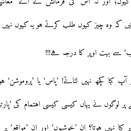
یوں؛ اور نہ اُس کی فرمائش کے آگے ’معاشی و
کہ وہ چیز کیوں طلب کرتے ہو یہ کیوں نہیں لے
وب‘ سے بہت اوپر کا درجہ ہے!!!
ر آپ کیا کچھ نہیں لٹاتے! ’پاس‘ یا ’پروموشن‘ ہ
 پر لوگوں نے یہاں کیسی کیسی اہتمام کی ’پارٹیا
ر کیا نہیں ہوتا؟ اِن ’خوشیوں‘ اور اِن ’مواقع‘ پر 