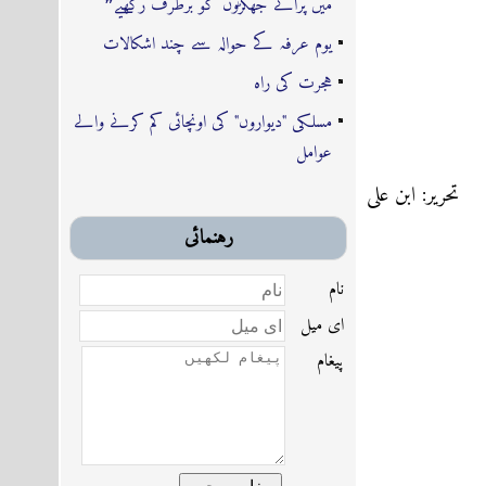
میں پرانے جھگڑوں کو برطرف رکھیے❞
یوم عرفہ کے حوالہ سے چند اشکالات
ہجرت کی راہ
مسلکی "دیواروں" کی اونچائی کم کرنے والے
عوامل
تحریر: ابن علی
رہنمائى
نام
اى ميل
پیغام