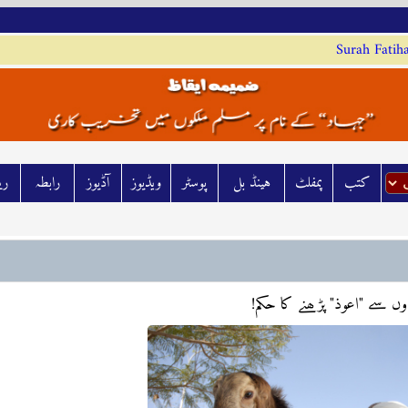
Surah Fatih
کتب
پمفلٹ
ہينڈ بل
پوسٹر
ويڈيوز
آڈيوز
رابطہ
رش
دوں سے "اعوذ" پڑھنے کا حکم!