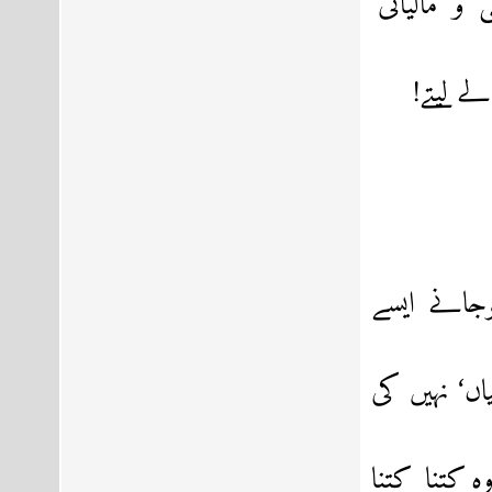
 مالیاتی‘
 لیتے!
وجانے ایسے
ں‘ نہیں کی
وہ کتنا کتنا