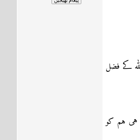
لہ کے فضل
 ہی ہم کو