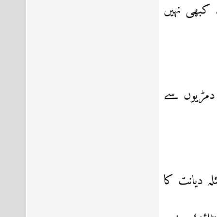
کبھی نہیں
و دمڑیوں سے
ہ دیانت کا