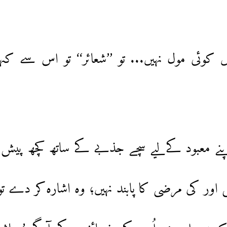
یں کوئی مول نہیں... تو ’’شعائر‘‘ تو اس سے کہ
ی اپنے معبود کےلیے سچے جذبے کے ساتھ کچھ پیش ک
 اور کی مرضی کا پابند نہیں؛ وہ اشارہ کر دے تو