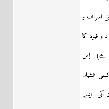
نی اسراف و
و قیود کا
 ہے)۔ اِس
کبھی غشیاں
آئی۔ ایسے