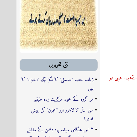
نئى تحريريں
ےہیں۔ ہیپی نیو
زیادہ حصہ "مدخلی" کا مگر کچھ "اخوان" کا
بھی
ہر گروہ کے خود مرکزیت زدہ طبقے
سن ستّر کا لاہور اور "حجابن" کی پیش
قدمی!
❝ اس ہنگامی موقعہ پر: دشمن کے مقابلے