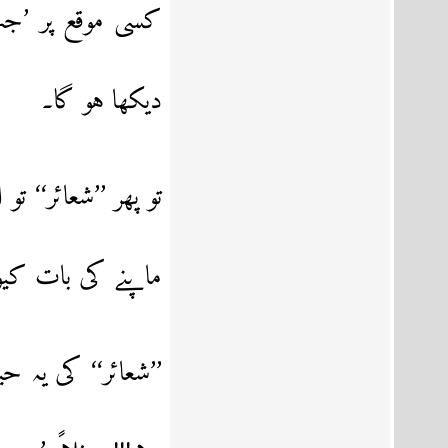
کسی موقع پر ’جہ
دیکھا ہو گا۔
تو پھر ’’شعائر‘‘ 
ماپنے کی بات کی
’’شعائر‘‘ کی یہ 