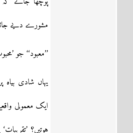
پوچھا جائے کہ ک
مشورے دیے جائیں 
’’معبود‘‘ جو ’محب
یہاں شادی بیاہ پ
ایک معمولی واقعے
ہوتیں؟ ’تقریبات‘ پ