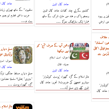
حامد كمال ا
ام
حامد كمال الدين
کشمیر کےلیے چند کلمات حامد کمال الدین
عرب داعی محترم ابو بصیر ط
ن پر یہود
برصغیر پاک و ہند میں ملتِ شرک کے ساتھ
بہت م۔۔۔
میں ارضِ
ہمارا ایک سٹرٹیجک معرکہ ۔۔۔
ے خلاف
ور: "مسلمان"
دشمن آپ کے صرف ’آج‘ کو
افیائی اکائی
مسلم دنیا پ
نہیں دیکھتا
ےزمین سے
نوآبادیاتی 
احوال- امت اسلام
احوال- امت 
جہاد- قتال
حامد كمال ا
حامد كمال الدين
ام
مسلم دنیا پر مسلط جنگیں: نوآبا
عالم اسلام کے گرد گھیرا، ’پوسٹ کولڈوار‘
"جزوی" بحالی؟ سلسلۂ مضامین: 
سیناریو سمجھنے کی ضرورت3 تحریر: حامد کمال
گرد گھیرا؛ پوسٹ ۔۔۔
کولڈوار‘
الدین کچھ بڑی مسلم آباد۔۔۔
ے کی ضرورت2 تحریر: حامد کمال
عالم اسلام 