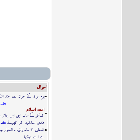
احوال
یوم عرفہ کے حوالہ سے چند اش
حامد
امت اسلام
کــافـر کے ساتھ اپنی اِس جائز
ہندی مسلمانوں کو کھونے سے حت
حامد
فلسطین کا سامورائی... السنوار جی
نے اسے دیکھا