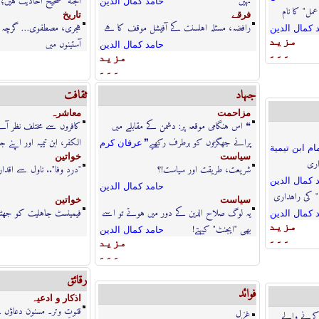
نہیں
الجنة" صحیح احادیث ہیں؛ ا
حامد كمال الدين
مل" کا نام
فرقے
تاريخ
رافضہ، مسئلہ اہلسنت کے آفیشل موقف کا ہے
ہجری، مصطفوی… گرچہ ب
 كمال الدين
مزيد
آستینوں میں
حامد كمال الدين
۔۔۔
مزيد
۔۔۔
جہاد
ثقافت
مزاحمت
معاشرہ
❝ اس ہنگامی موقعہ پر: دشمن کے مقابلے میں
کافروں سے مختلف نظر آنے
پرانے جھگڑوں کو برطرف رکھیے❞
الکفر، ابن تیمیہ اور اپنے 
عرفان كرم
ام ابن تيمية
سياست
خواتين
اری
شریعت، طریقت اور سیاست!؟
"دردِ وفا".. ناول سے اقد
 كمال الدين
حامد كمال الدين
" کی راہداری
سياست
خواتين
یہ لوگ صلاح الدین کے دور میں ہوتے تو اسے
فیمینسٹ جاہلیت کو جھٹلا
 كمال الدين
مزيد
بھی "ایجنٹ" کہتے!
حامد كمال الدين
۔۔۔
مزيد
۔۔۔
رقائق
فوائد
اذكار و ادعيہ
قنوتِ وتر۔ مسنون دعاؤں 
غزل
 کرنے والے