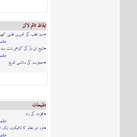
ایقاظ ٹائم لائن
سید قطب کی تحریریں فقہی کھپ
حامد
شیخ ابن بازؒ کی گواہی بابت سید
حامد
معجزے کی سائنسی تشریح
تنقیحات
ہجرت کی راہ
حامد
فرد اور نظام کا ڈائلیکٹ، ایک ا
حامد