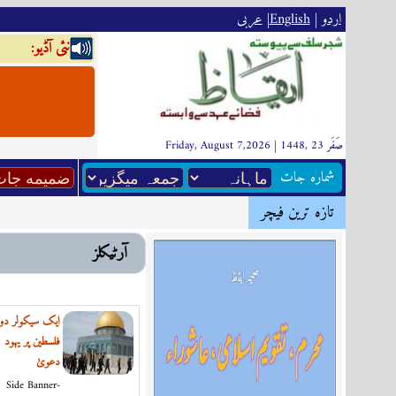
اردو
|
English
|
عربى
:نئى آڈيو
Friday, August 7,2026 | 1448, صَفَر 23
شماره جات
تازہ ترين فیچر
آرٹیکلز
ایک سیکولر دور
فلسطین پر یہود 
دعویٰ
Side Banner-