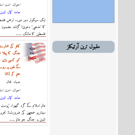
احوال- امت اسل
حامد كمال الدين
ایک سیکولر دور میں.. ارضِ فلسطی
کا ’مذہبی‘ دعویٰ! گزشتہ مضمون 
فلسطین کا مالک ۔۔۔
مقبول ترین آرٹیکلز
کافر کی ہمار
جنگ کا پہلا مح
کو کسی بڑی جغر
کے طور پر روئ
ختم کر ڈالنا
جہاد- قتال
احوال- امت اسل
حامد كمال الدين
عالم اسلام کے گرد گھیرا، ’پوسٹ 
سیناریو سمجھن
الدین یہ جنگ جو عالم ۔۔۔