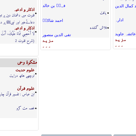
فہدؔ بن خالد
 كمال الدين
اذكار و ادعيہ
یافت
قنوت میں دشمنان دین پر ت
ادارہ
احمد شاکرؔ
دعائےخیر اور نبیﷺ پر د
تلاش گمشدہ
اذكار و ادعيہ
لَا أُحْصِي ثَنَاءً عَلَيْكَ، أَنْتَ كَ
عائشہ جاوید
تقی الدین منصور
مزيد
(شرح قنوت 2
مزيد
۔۔۔
۔۔۔
مشكوة وحى
علوم حديث
اوچھے ہاتھ درایت
علوم قرآن
ابن عباس : تفسیر قرآن چار
غصہ مت کرو