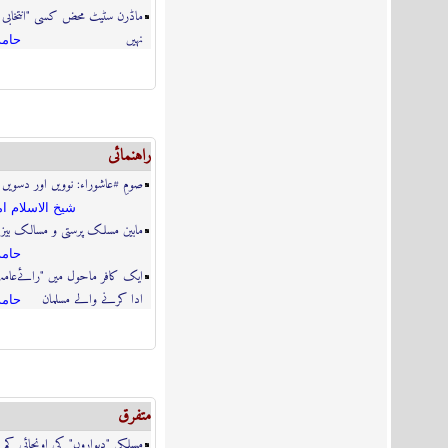
ماڈرن سٹیٹ محض کسی "انتخابی ع
نہیں
حامد
راہنمائى
صومِ #عاشوراء: نوویں اور دسویں
شيخ الاسلام ام
مابین مسلک پرستی و مسالک بیز
حامد
ایک کافر ماحول میں "رائےعامہ
ادا کرنے والے مسلمان
حامد
متفرق
مسلکی "دیواروں" کی اونچائی کم