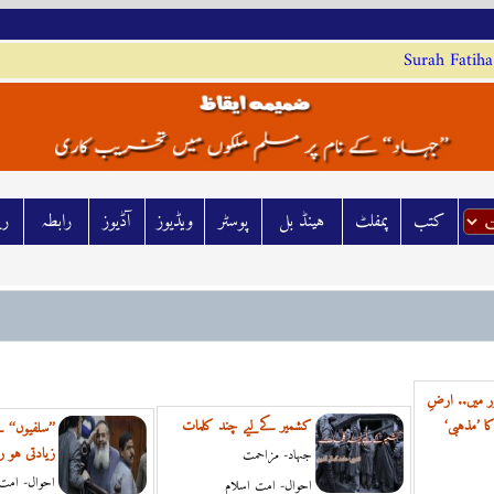
Surah Fatiha
کتب
پمفلٹ
ہينڈ بل
پوسٹر
ويڈيوز
آڈيوز
رابطہ
رش
 میں.. ارضِ
کا ’مذہبی‘
کشمیر کےلیے چند کلمات
’’سلفیوں‘‘ 
زیادتی ہو 
جہاد- مزاحمت
احوال- امت 
احوال- امت اسلام