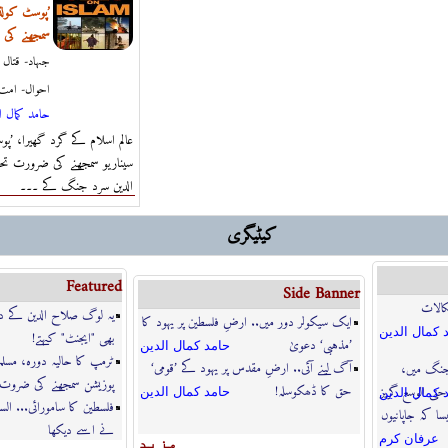
’پوسٹ کولڈو
سمجھنے کی
جہاد- قتال
احوال- امت 
حامد كمال ا
عالم اسلام کے گرد گھیرا، ’پو
سیناریو سمجھنے کی ضرورت تحری
الدین سرد جنگ کے ۔۔۔
کیٹیگری
Featured
Side Banner
کالات
یہ لوگ صلاح الدین کے د
ایک سیکولر دور میں.. ارضِ فلسطین پر یہود کا
 كمال الدين
بھی "ایجنٹ" کہتے!
’مذہبی‘ دعویٰ
حامد كمال الدين
ٹرمپ کا حالیہ دورہ، مسلما
آگ لینے آئی.. ارضِ مقدس پر یہود کے ’قومی‘
 جنگ میں،
پوزیشن سمجھنے کی ضروت
حق کا ڈھکوسلہ!
ى الوسع گریز
حامد كمال الدين
 كمال الدين
فلسطین کا سامورائی... الس
سا کہ جاپانیوں
نے اسے دیکھا
عرفان كرم
مزيد