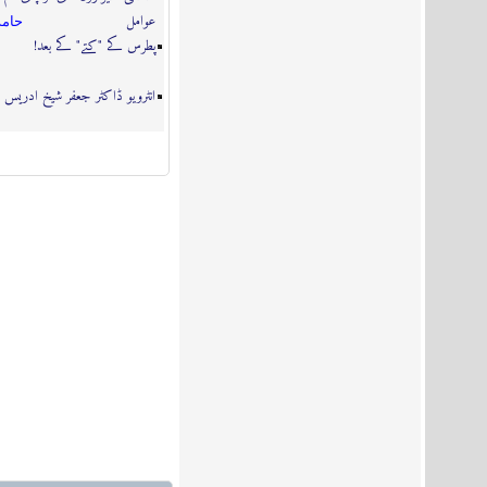
عوامل
حامد
پطرس کے "کتے" کے بعد!
انٹرویو ڈاکٹر جعفر شیخ ادریس