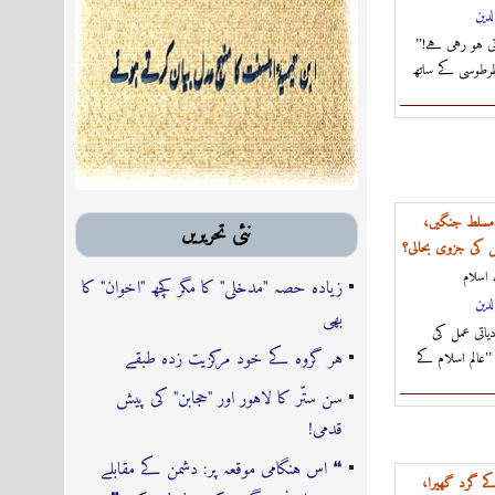
لدين
’’سلفیوں‘‘ کے ساتھ تھوڑی زیادتی ہو رہی ہے!
رطوسی کے ساتھ
ر مسلط جنگیں،
نئى تحريريں
عمل کی جزوی بحالی؟
اسلام
زیادہ حصہ "مدخلی" کا مگر کچھ "اخوان" کا
لدين
بھی
دیاتی عمل کی
ہر گروہ کے خود مرکزیت زدہ طبقے
’’عالم اسلام کے
سن ستّر کا لاہور اور "حجابن" کی پیش
قدمی!
❝ اس ہنگامی موقعہ پر: دشمن کے مقابلے
کے گرد گھیرا،