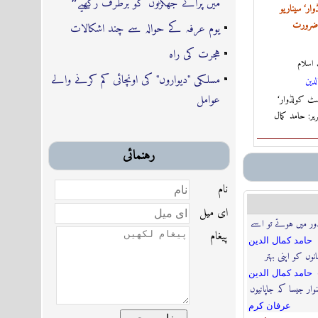
میں پرانے جھگڑوں کو برطرف رکھیے❞
ار‘ سیناریو
 ضرورت
یوم عرفہ کے حوالہ سے چند اشکالات
ہجرت کی راہ
اسلام
مسلکی "دیواروں" کی اونچائی کم کرنے والے
لدين
عوامل
سٹ کولڈوار‘
ر: حامد کمال
رہنمائى
نام
اى ميل
ور میں ہوتے تو اسے
پیغام
حامد كمال الدين
نوں کو اپنی بہتر
حامد كمال الدين
نوار جیسا کہ جاپانیوں
عرفان كرم