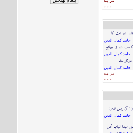
مزيد
۔۔۔
ار.. اور امت کا
حامد كمال الدين
کا سب سے بڑا چیلنج
حامد كمال الدين
 درکار ہے
حامد كمال الدين
مزيد
۔۔۔
ابن" کی پیش قدمی!
حامد كمال الدين
سین سیدا شباب أھل