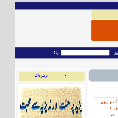
تے
موضوعات
کے ساتھ تھوڑی
رہی ہے!
اسلام