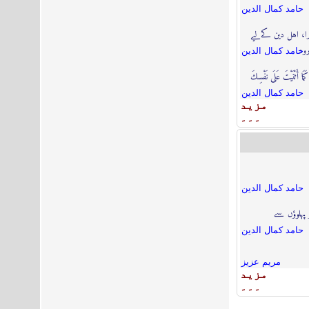
حامد كمال الدين
برا، اہل دین کےلیے
رود
حامد كمال الدين
مَا أَثْنَيْتَ عَلَى نَفْسِكَ
حامد كمال الدين
مزيد
۔۔۔
حامد كمال الدين
 پہلوؤں سے
حامد كمال الدين
مریم عزیز
مزيد
۔۔۔