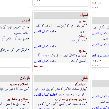
مزيد
۔۔۔
۔۔۔
اصول
اداریہ
منہج
گھر بیٹھ رہنے کا ’آپشن‘… اور ابن تیمیہؒ کا ایک
ت کےلیے نہیں
شرکِ ’’ہیومن ازم‘‘ کی یلغ
فتویٰ
حامد كمال الدين
طائفہ منصورہ
 كمال الدين
ايمان
 قطبؒ
تصورِ دین کی سلامتی آج 
عہد کا پیغمبر
 كمال الدين
حامد كمال الدين
تحریکی عمل کو جو پختگی
منہج
بربہاریؒ ولالکائیؒ نہیں؛ مسئلہ ایک مدرسہ کے
ذيشان وڑائچ
مزيد
تسلسل کا ہے
حامد كمال الدين
۔۔۔
مزيد
۔۔۔
باطل
بازيافت
اديانديگر
اصلاح و تجديد
بھارتی مسلمان اداکار کا ہندو کو بیٹی دینا… اور
سن ستّر کا لاہور اور "حج
کچھ دیرینہ زخموں، بحثوں کا ہرا ہ
حامد كمال الدين
 كمال الدين
فكرى وسماجى مذاہب
سلف و مشاہير
ہم تنقیح
ماڈرن سٹیٹ محض کسی "انتخابی عمل" کا نام
"حُسینٌ منی & الحسن والح
 كمال الدين