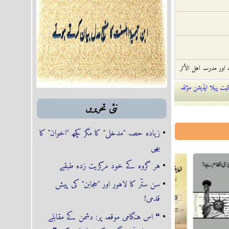
 اور مدرسہ اہل الأثر
ت پہلا ایڈیشن مؤلفہ
خلافت و ملوکیت
نئى تحريريں
. اور صحابہؓ کی
زیادہ حصہ "مدخلی" کا مگر کچھ "اخوان" کا
بت
بھی
ہر گروہ کے خود مرکزیت زدہ طبقے
دا کرواتے، دانش کے
سن ستّر کا لاہور اور "حجابن" کی پیش
 فتنہ
قدمی!
❝ اس ہنگامی موقعہ پر: دشمن کے مقابلے