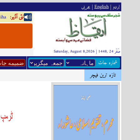
اردو
|
English
|
عربى
:نئى آڈيو
iha
Saturday, August 8,2026 | 1448, صَفَر 24
شماره جات
تازہ ترين فیچر