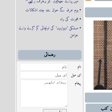
میں پرانے جھگڑوں کو برطرف رکھیے❞
ہر دو اہل سنت کا
یوم عرفہ کے حوالہ سے چند اشکالات
ہجرت کی راہ
واز اٹھاتا چلا آ رہا
مسلکی "دیواروں" کی اونچائی کم کرنے والے
شادی بیاہ
عوامل
اور شیعہ سنی فساد
رہنمائى
و ملوث کرنا!
نام
می ادوار، متوازن
اى ميل
اور ’ڈیموکریسی‘ ہردو
پیغام
ین کتب