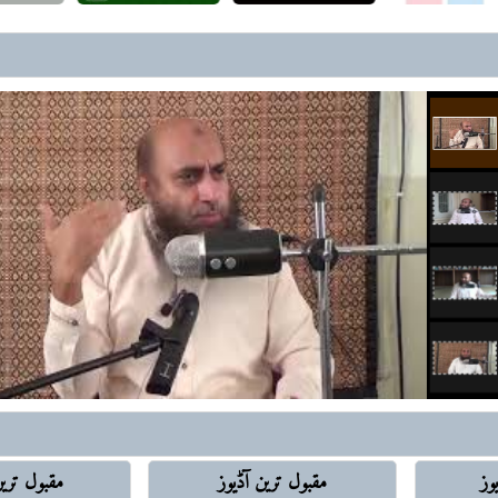
رافضہ کی تکفیر و عدم تکفیر، 
قول ہیں
ایقاظ اِس آگ کو بجھانے کیلئے آ
ہے
شیعہ سٹوڈنٹ کے ساتھ دوستی، 
ہوشیار باش.. بیرونی ہتھکنڈے 
شیعہ سنی تصادم میں ابن تیمیہؒ ک
خلافتِ راشدہ کے بعد کے اسلا
سوچ کی ضرورت
خلافت و ملوکیت.. ’تھیوکریسی‘ 
شرک کی نفی
رافضہ کے توسیعی عزائم
لبنان تا خلیج ِعدن ایرانی عزائم
وز
مقبول ترین آڈيوز
مقبول تر