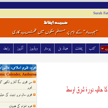
Surah Fat
کتب
پمفلٹ
ہينڈ بل
پوسٹر
ويڈيوز
آڈيوز
رابطہ
محرم، تقویم اسلامی، عاشوراء
mic Calender, Aashuraa
سن ہجری کے آغاز پر لکھی 
تحریر
ہجری سالِ نو پر تہنیت کی حیث
محرم الحرام کی فضیلت