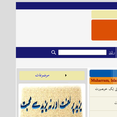
رشتے
موضوعات
Muharram, Isla
گئی ایک خوبصورت
یت