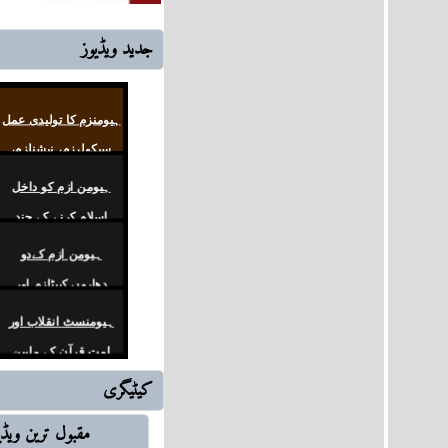
جديد ويڈيوز
ہیومنزم کا تولیدی عمل
سیکولرزم، نیشنلزم،
لبرلزم
ہیومن ازم کو داخل
اسلام کرنے کے چند
مظاہر
ہیومن ازم کےدو
دھاروں کیپٹلزم اور
کمیونزم کی جنگ
ہیومنسٹ انقلاب اور
امتِ قرآن کے مابین
زمین کا آخری
کیٹیگری
اشارات قرآنی سیریز
حلقہ1
مقبول ترین ويڈي