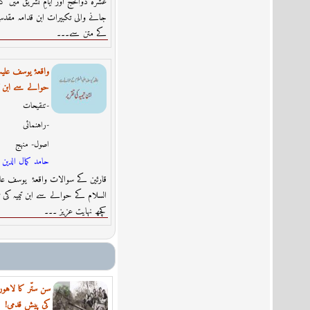
جانے والی تکبیرات ابن قدامہ مقدسی
کے متن سے۔۔۔
واقعۂ یوسف علیہ
حوالے سے ابن تیم
تنقیحات-
راہنمائى-
اصول- منہج
حامد كمال الدين
قارئین کے سوالات واقعۂ یوسف علی
السلام کے حوالے سے ابن تیمیہ کی 
کچھ نہایت عزیز ۔۔۔
سن ستّر کا لاہور 
کی پیش قدمی!