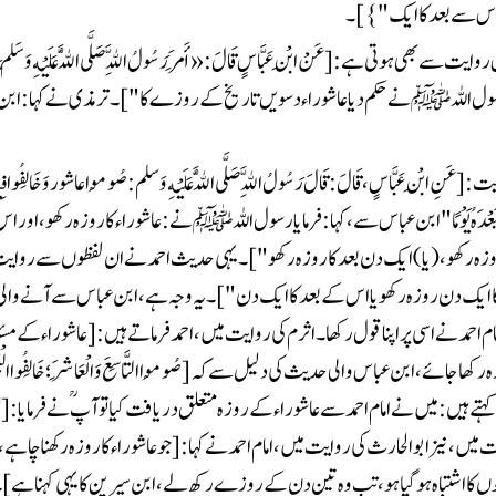
یا اس سے بعد کا ایک"}]۔
ں کا اشتباہ ہو گیا ہو، تب وہ تین دن کے روزے رکھ لے، ابن سیرین کا یہی کہنا ہے]۔ 