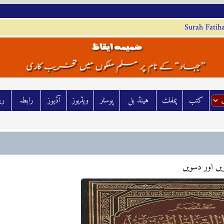
Surah Fatih
کتب
پمفلٹ
ہينڈ بل
پوسٹر
ويڈيوز
آڈيوز
رابطہ
رش
ویں اور دسویں