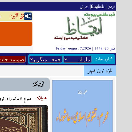
اردو
|
English
|
عربى
:نئى آڈيو
a
Friday, August 7,2026 | 1448, صَفَر 23
شماره جات
تازہ ترين فیچر
آرٹیکلز
:عنوان
صومِ #عاشوراء: نو