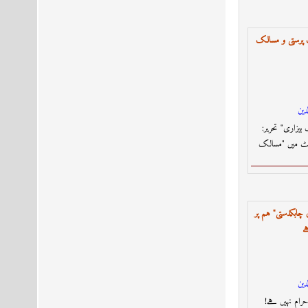
 پرستی و مسالک
دين
یزاری" تحریر:
سٹ میں "مسالک
 چابکدستی" ہم پر
ے
دين
حرام نہیں ہے!