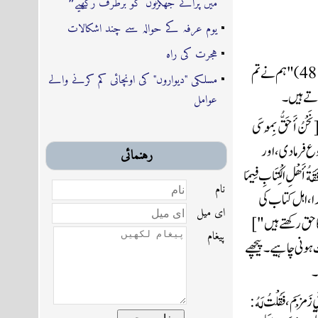
میں پرانے جھگڑوں کو برطرف رکھیے❞
یوم عرفہ کے حوالہ سے چند اشکالات
ہجرت کی راہ
مسلکی "دیواروں" کی اونچائی کم کرنے والے
آتے ہیں۔
عوامل
رہنمائى
نام
اى ميل
پیغام
۔