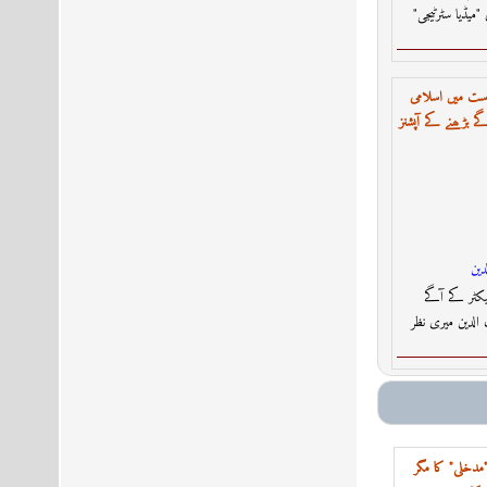
"میڈیا سٹرٹیجی"
است میں اسلامی
ے بڑھنے کے آپشنز
دين
یکٹر کے آگے
 الدین میری نظر
مدخلی" کا مگر