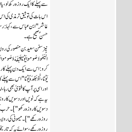
سے پہلے کا ایک روزہ رکھ لو، 
حسن صحیح ہے۔
روزہ رکھے، سوائے یہ کہ تاریخو