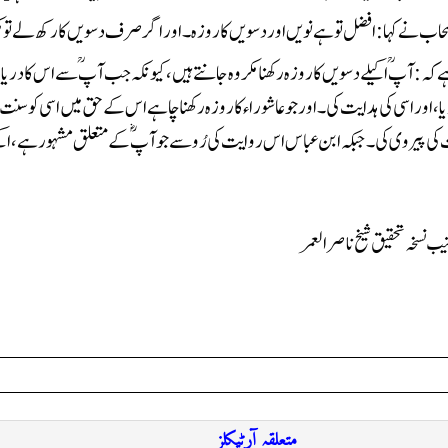
ے کہا: افضل تو ہے نویں اور دسویں کا روزہ۔ اور اگر صرف دسویں کا رکھ لے تو م
متعلقہ آرٹیکلز