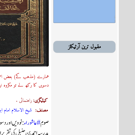
مقبول ترین آرٹیکلز
ہمارے (مذہب کے) بعض اصحاب
دسویں کا رکھ لے تو مکروہ ن
:کیٹیگری
. راہنمائى
:مصنف
شيخ الاسلام امام ابن 
صومِ 
#عاشوراء
: نوویں اور دس
مدرسہ احمد بن حنبل کی تقری