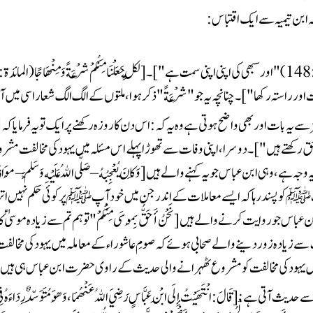
ہ ابن تیمیہ سے ایک اقتباس:
استہ رکھا"]۔ چنانچہ یہ جو "شِرْعَةً " ذکر ہوا، ملتوں کے الگ الگ شعار اسی میں 
میں یہود کی مخالفت کو مشروع ٹھہرانے والی حدیث کے راوی حضرت ابن عباس  ہی ہیں