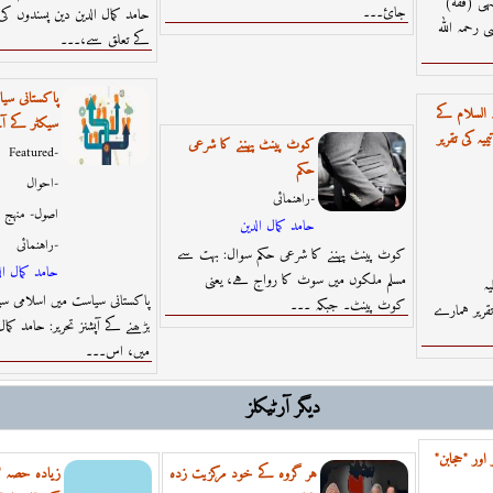
(فقه) عشرۃ ذوالحج اور ایامِ تشریق میں کہی
جائ۔۔۔
حامد کمال الدین دین پسندوں کی 
 رحمہ اللہ
کے تعلق سے،۔۔۔
پاکستانی سی
 السلام کے
سیکٹر کے آگ
یہ کی تقریر
کوٹ پینٹ پہننے کا شرعی
Featured-
حکم
احوال-
راہنمائى-
اصول- منہج
حامد كمال الدين
راہنمائى-
کوٹ پینٹ پہننے کا شرعی حکم سوال: بہت سے
حامد كمال ال
مسلم ملکوں میں سوٹ کا رواج ہے، یعنی
ہ
پاکستانی سیاست میں اسلامی س
کوٹ پینٹ۔ جبکہ ۔۔۔
تقریر ہمارے
بڑھنے کے آپشنز تحریر: حامد کمال
میں، اس۔۔۔
ديگر آرٹیکلز
اور "حجابن"
ہر گروہ کے خود مرکزیت زدہ
زیادہ حصہ "