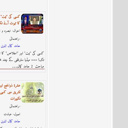
کسی کی "نیت" 
کا ثبوت آنے ت
احوال- تبصرہ و ت
راہنمائى-
حامد كمال الدين
کسی کی "نیت" اور "اخلاص" کا ث
تک! === میڈیا سٹریٹجی کے چند مخ
مباحث 2 حامد کمال۔۔۔
تشریق میں کہی 
تکبیرات
راہنمائى-
اصول- عبادت
حامد كمال الدين