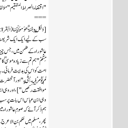
"اقتضاء الصراط المستقیم" مؤلف
===
سب کےلیے ایک ایک شریعت اور ر
ہم ذکر آئے کہ صومِ عاشوراء 