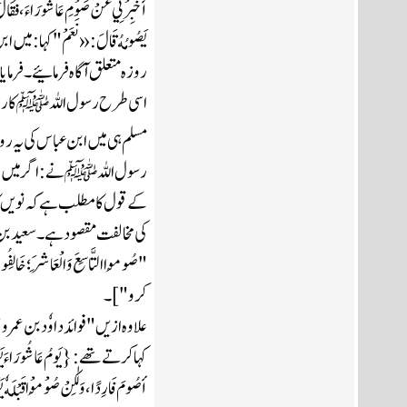
اسی طرح رسول اللہﷺ کا روزہ 
کرو"]۔