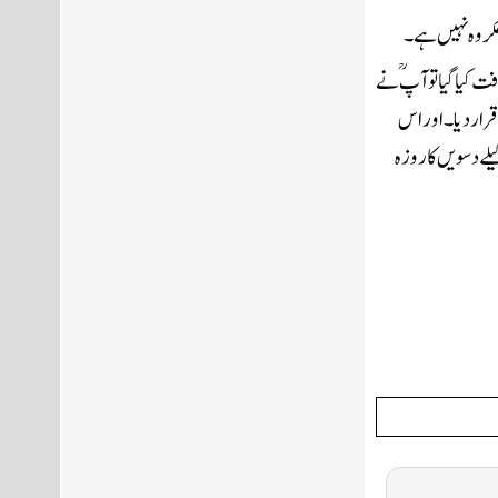
کروہ نہیں ہے۔