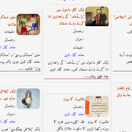
ایک کافر ماحول میں
"رائےعامہ" کی راہداری ادا
اور "اخلاص"
مابین مسلک
کرنے والے مسلمان
ک
بیزاری
راہنمائى-
جزیہ
تنقیحات-
احوال-
راہنمائى-
حامد كمال ال
تنقیحات-
بوت آنے
حامد كمال الدين
مابین "مسلک پرستی" و "مسالک ب
تصر
حامد کمال الدین میری ایک پو
ایک کافر ماحول میں "رائےعامہ" کی راہداری
بیزار" طبقوں ۔۔۔
ادا کرنے والے مسلمان تحریر: حامد کمال الدین
چند ہفتے پیشتر۔۔۔
(فقه) عشرۃ ذوالحج اور ایامِ
ایک "اِبلاغی
جانے والی
حرام نہیں ہ
عاشوراء کا روزہ
راہنمائى-
راہنمائى-
حامد كمال الدين
احوال-
حامد كمال ال
عاشوراء کا روزہ فقہ اکیلےدسویں محرم کا
روزہ رکھنا (نویں کا ساتھ نہ ملانا) بالکل
ایک "اِبلاغی چابکدستی" ہم پر 