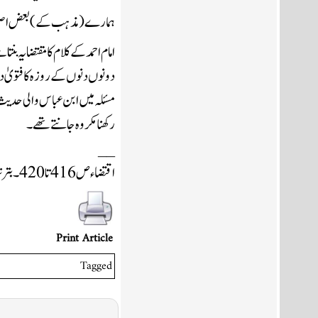
ہمارے (مذہب کے) بعض اصحاب ن
رکھنا مکروہ جانتے تھے۔
__
اقتضاء ص 416 تا 420۔ بترتیب نسخہ تحقیق شیخ ناصر العمر
Print Article
Tagged