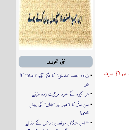
نئى تحريريں
۔ اور اگر صرف
زیادہ حصہ "مدخلی" کا مگر کچھ "اخوان" کا
بھی
ہر گروہ کے خود مرکزیت زدہ طبقے
سن ستّر کا لاہور اور "حجابن" کی پیش
قدمی!
❝ اس ہنگامی موقعہ پر: دشمن کے مقابلے