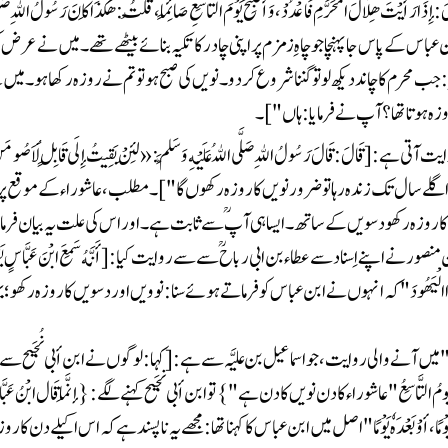
ہوتا تھا؟ آپ  نے فرمایا: ہاں"]۔