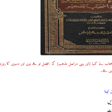
 نے کہا (اور یہی دراصل مذہب) کہ: افضل تو ہے نویں اور دسویں کا روزہ
ہیں ہے۔
تيمية
ویں
رات