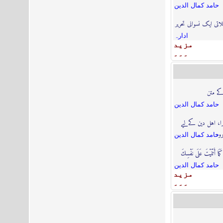
حامد كمال الدين
تی ایک نسوانی تحریر
ادارہ
مزيد
۔۔۔
کے متن
حامد كمال الدين
برا، اہل دین کےلیے
رود
حامد كمال الدين
مَا أَثْنَيْتَ عَلَى نَفْسِكَ
حامد كمال الدين
مزيد
۔۔۔