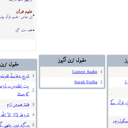
علوم قرآن
ابن عباس : تفسیر قرآن چار
غصہ مت کرو
ز
مقبول ترین آڈيوز
مقبول تری
Lastest Audio
1
1
شرح دعائے قنوت
Surah Fatiha
2
بیت المقدس.. ڈیڑھ
2
کا مسئلہ
تِ قرآن کے
3
فتنۂ ہیومن ازم
4
شروط لاالہ الا اللہ
یکولرزم،
5
یہ گرد نہیں بیٹھے گ