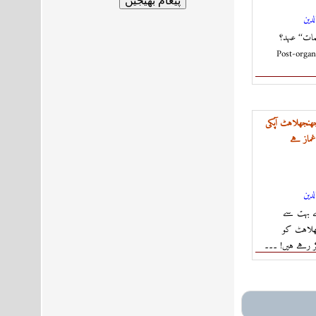
لدين
مات‘‘ عہد؟
Post-organi
ھنجھلاہٹ آپکی
غماز ہے
لدين
 بہت سے
ھلاہٹ کو
ر رہے ہیں! ۔۔۔