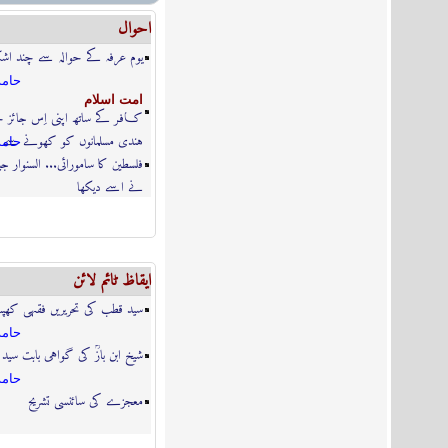
احوال
یوم عرفہ کے حوالہ سے چند اش
حامد
امت اسلام
کــافـر کے ساتھ اپنی اِس جائز
ہندی مسلمانوں کو کھونے سے حت
حامد
فلسطین کا سامورائی... السنوار جی
نے اسے دیکھا
ایقاظ ٹائم لائن
سید قطب کی تحریریں فقہی کھپ
حامد
شیخ ابن بازؒ کی گواہی بابت سید
حامد
معجزے کی سائنسی تشریح