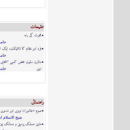
تنقیحات
ہجرت کی راہ
حامد
فرد اور نظام کا ڈائلیکٹ، ایک ا
حامد
ماڈرن سٹیٹ محض کسی "انتخابی ع
نہیں
حامد
راہنمائى
صومِ #عاشوراء: نوویں اور دسویں
شيخ الاسلام ام
مابین مسلک پرستی و مسالک بیز