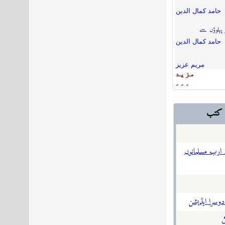
حامد كمال الدين
 پہلوؤں سے
حامد كمال الدين
مریم عزیز
مزيد
۔۔۔
ن کتب
 ارب مسلمانوں
 دوسرا ایڈیشن
ی