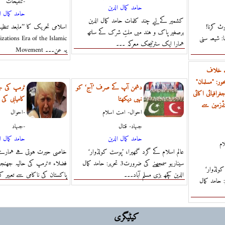
تنقیحات-
حامد كمال الدين
حامد كمال ا
کشمیر کےلیے چند کلمات حامد کمال الدین
وث کرنا!
اسلامی تحریک کا ’’مابعد تنظی
برصغیر پاک و ہند میں ملتِ شرک کے ساتھ
: شیعہ سنی
zations Era of the Islamic
ہمارا ایک سٹرٹیجک معرکہ ۔۔۔
Movement یہ عن۔۔۔
ے خلاف
ور: "مسلمان"
دشمن آپ کے صرف ’آج‘ کو
ٹرمپ کی ج
افیائی اکائی
نہیں دیکھتا
کامیابی کی 
ےزمین سے
احوال- امت اسلام
احوال-
جہاد- قتال
جہاد-
حامد كمال الدين
حامد كمال ا
ام
عالم اسلام کے گرد گھیرا، ’پوسٹ کولڈوار‘
خاصی حیرت ہوتی ہے ہمارے
سیناریو سمجھنے کی ضرورت3 تحریر: حامد کمال
فضلاء #ٹرمپ کی حالیہ جھنج
کولڈوار‘
الدین کچھ بڑی مسلم آباد۔۔۔
پاکستان کی ناکامی سے تعبیر ک
ے کی ضرورت2 تحریر: حامد کمال
کیٹیگری