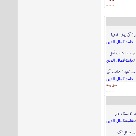
۔۔۔
ابن" کی پیش قدمی!
حامد كمال الدين
سین سیدا شباب أھل
ن پر ہمارا ای
حامد كمال الدين
ت "ہوں" جماعت کی
حامد كمال الدين
مزيد
۔۔۔
 کا مسئلہ، دار
جدت پسند
حامد كمال الدين
اری مسائل تک