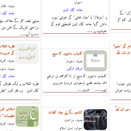
احوال-
جہاد- قتال
حامد كمال الدين
ارک" کے
حامد كمال ا
یہ "سیزفائر" یا "جان بخشی" کی خوشی نہیں،
یک کام کر
صلیبی قبضہ کار کے خلاف چلی
دانش گرو! حامد کمال الدین فلسطینی قوم کی
مزاحمتی تحریک کے ضمن میں حا
خوشیوں پر ۔۔۔
>>دنیا آپ۔۔۔
م کی ’جنیوا‘
نظریۂ انقلا
 شاء اللہ
کی ضرورت
كامياب داعيوں كا منہج
جہاد- تحري
جہاد- دعوت
عرفان شكور
جہاد- دعو
كامياب داعيوں كا منہج از :ڈاكٹرمحمد بن ابراہيم
حامد كمال ا
الحمد جامعہ قصيم (سعودى عرب) ضرورى
’دوحہ‘ اہل اسلام کی ’جنیوا‘ سے بڑی جیت،
نظریۂ انقلاب پر ایک نظرثانی
نہيں۔۔۔۔ · ضرور۔۔۔
’’زیادہ خوش
کمال الدین زیر نظر تحریر ’’نظری
یں ابن تیمیہؒ
اسلامی تحری
کشمیر کےلیے چند کلمات
تنظیمات‘‘ 
جہاد- مزاحمت
جہاد- تحري
احوال- امت اسلام