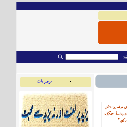
تے
موضوعات
 موقعہ پر: دشمن
میں پرانے جھگڑوں
رکھیے❞