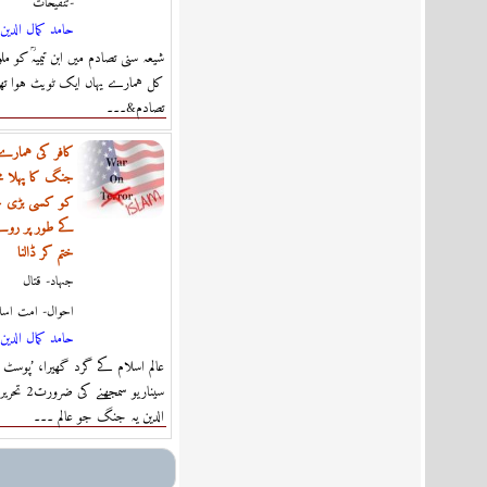
تنقیحات-
حامد كمال الدين
شیعہ سنی تصادم میں ابن تیمیہؒ کو مل
کل ہمارے یہاں ایک ٹویٹ ہوا تھا
تصادم&۔۔۔
کافر کی ہمار
جنگ کا پہلا مح
کو کسی بڑی جغر
کے طور پر روئ
ختم کر ڈالنا
جہاد- قتال
احوال- امت اسل
حامد كمال الدين
عالم اسلام کے گرد گھیرا، ’پوسٹ 
سیناریو سمجھن
الدین یہ جنگ جو عالم ۔۔۔