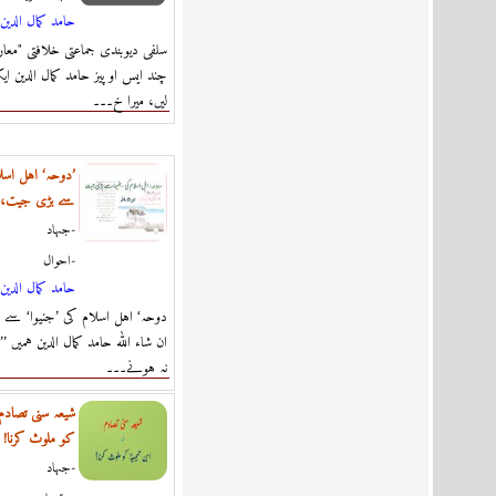
حامد كمال الدين
سلفی دیوبندی جماعتی خلافتی "مع
چند ایس او پیز حامد کمال الدین ا
لیں، میرا خ۔۔۔
’دوحہ‘ اہل اسلا
سے بڑی جیت، ان
جہاد-
احوال-
حامد كمال الدين
ان شاء اللہ حامد کمال الدین ہمیں 
نہ ہونے۔۔۔
شیعہ سنی تصادم م
کو ملوث کرنا!
جہاد-