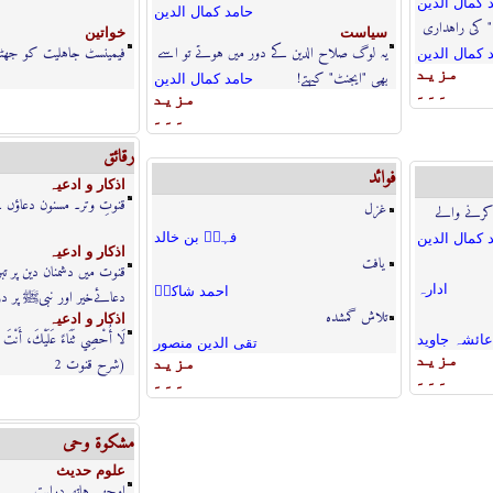
 كمال الدين
حامد كمال الدين
" کی راہداری
سياست
خواتين
یہ لوگ صلاح الدین کے دور میں ہوتے تو اسے
فیمینسٹ جاہلیت کو جھٹلا
 كمال الدين
مزيد
بھی "ایجنٹ" کہتے!
حامد كمال الدين
۔۔۔
مزيد
۔۔۔
رقائق
فوائد
اذكار و ادعيہ
قنوتِ وتر۔ مسنون دعاؤں 
غزل
 کرنے والے
فہدؔ بن خالد
 كمال الدين
اذكار و ادعيہ
یافت
قنوت میں دشمنان دین پر ت
ادارہ
احمد شاکرؔ
دعائےخیر اور نبیﷺ پر د
تلاش گمشدہ
اذكار و ادعيہ
لَا أُحْصِي ثَنَاءً عَلَيْكَ، أَنْتَ كَ
عائشہ جاوید
تقی الدین منصور
مزيد
(شرح قنوت 2
مزيد
۔۔۔
۔۔۔
مشكوة وحى
علوم حديث
اوچھے ہاتھ درایت