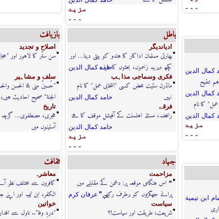
۔۔۔
مزيد
۔۔۔
باطل
بازيافت
اديانديگر
اصلاح و تجديد
بھارتی مسلمان اداکار کا ہندو کو بیٹی دینا… اور
سن ستّر کا لاہور اور "حج
کچھ دیرینہ زخموں، بحثوں کا ہرا ہ
حامد كمال الدين
 كمال الدين
فكرى وسماجى مذاہب
سلف و مشاہير
ہم تنقیح
ماڈرن سٹیٹ محض کسی "انتخابی عمل" کا نام
"حُسینٌ منی & الحسن والح
 كمال الدين
نہیں
الجنة" صحیح احادیث ہیں؛ ا
حامد كمال الدين
مل" کا نام
فرقے
تاريخ
رافضہ، مسئلہ اہلسنت کے آفیشل موقف کا ہے
ہجری، مصطفوی… گرچہ ب
 كمال الدين
مزيد
آستینوں میں
حامد كمال الدين
۔۔۔
مزيد
۔۔۔
جہاد
ثقافت
مزاحمت
معاشرہ
❝ اس ہنگامی موقعہ پر: دشمن کے مقابلے میں
کافروں سے مختلف نظر آنے
پرانے جھگڑوں کو برطرف رکھیے❞
الکفر، ابن تیمیہ اور اپنے 
عرفان كرم
ام ابن تيمية
سياست
خواتين
اری
شریعت، طریقت اور سیاست!؟
"دردِ وفا".. ناول سے اقد