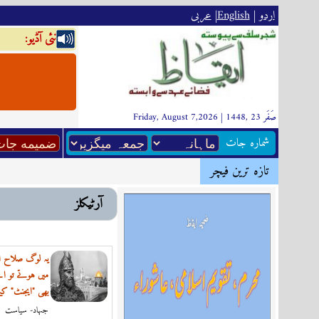
اردو
|
English
|
عربى
:نئى آڈيو
Friday, August 7,2026 | 1448, صَفَر 23
شماره جات
تازہ ترين فیچر
آرٹیکلز
یہ لوگ صلاح ا
میں ہوتے تو ا
بھی "ایجنٹ" کہ
جہاد- سياست