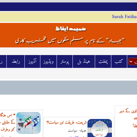
Surah Fatiha
کتب
پمفلٹ
ہينڈ بل
پوسٹر
ويڈيوز
آڈيوز
رابطہ
رش
لدین کے دور
❝ اس ہنگامی
سے
شریعت، طریقت اور سیاست!؟
کے مقابلے 
تے!
کو برطرف 
جہاد- سياست