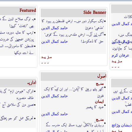
Featured
Side Banner
کالات
یہ لوگ صلاح الدین کے د
ایک سیکولر دور میں.. ارضِ فلسطین پر یہود کا
 كمال الدين
بھی "ایجنٹ" کہتے!
’مذہبی‘ دعویٰ
حامد كمال الدين
ٹرمپ کا حالیہ دورہ، مسلما
آگ لینے آئی.. ارضِ مقدس پر یہود کے ’قومی‘
 جنگ میں،
پوزیشن سمجھنے کی ضروت
حق کا ڈھکوسلہ!
ى الوسع گریز
حامد كمال الدين
 كمال الدين
فلسطین کا سامورائی... الس
سا کہ جاپانیوں
نے اسے دیکھا
عرفان كرم
مزيد
مزيد
۔۔۔
۔۔۔
اصول
اداریہ
منہج
گھر بیٹھ رہنے کا ’آپشن‘… اور ابن تیمیہؒ کا ایک
ت کےلیے نہیں
شرکِ ’’ہیومن ازم‘‘ کی یلغ
فتویٰ
حامد كمال الدين
طائفہ منصورہ
 كمال الدين
ايمان
 قطبؒ
تصورِ دین کی سلامتی آج 
عہد کا پیغمبر
 كمال الدين
حامد كمال الدين
تحریکی عمل کو جو پختگی
منہج
بربہاریؒ ولالکائیؒ نہیں؛ مسئلہ ایک مدرسہ کے
ذيشان وڑائچ
مزيد
تسلسل کا ہے
حامد كمال الدين