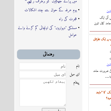
میں پرانے جھگڑوں کو برطرف رکھیے❞
یوم عرفہ کے حوالہ سے چند اشکالات
لدين
 آتی ایک
ہجرت کی راہ
مد کمال الدین
مسلکی "دیواروں" کی اونچائی کم کرنے والے
عوامل
ب پر ایک نظرثانی
ك
رہنمائى
ت
لدين
نام
 کی ضرورت حامد
اى ميل
ۂ۔۔۔
پیغام
ک کا ’’مابعد
عہد؟
ك