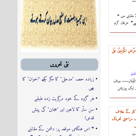
مت
❝ اس ہنگامی موقعہ پر: دشمن کے مقابلے میں
یے❞ عرفان کرم
ُّ حَرِّضِ المُؤْمِنِيْنَ عَلَى
نئى تحريريں
لدين
زیادہ حصہ "مدخلی" کا مگر کچھ "اخوان" کا
َ عَلَى الْقِتَال=== صاف
بھی
ایک پوزیشن
ہر گروہ کے خود مرکزیت زدہ طبقے
سن ستّر کا لاہور اور "حجابن" کی پیش
 کار کے خلاف
قدمی!
ک مزاحمتی تحریک
ں
❝ اس ہنگامی موقعہ پر: دشمن کے مقابلے
مت