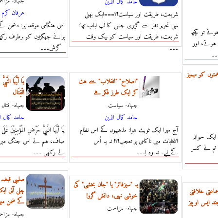
حامد كمال الدين
جہاد- مزاح
عرفان كرم
شریعت، طریقت اور سیاست!؟===ایک بھلی
سی تحریر نظر سے گزری جس کا لب لباب تھا:
وتے تو کچھ
شریعت، طریقت اور سیاست کو بیک وقت
پرانے جھگڑوں کو برطرف رکھ
ہوتے، اور
۔۔۔
گزش۔۔۔
۔۔
توں کو مہمیز
"اصلاح" "انقلاب" سے ہٹ
يَا أيُّهَا النَّبِي
کر ایک طرز فکر ہے
الْقِتَال
جہاد- سياست
جہاد- قتال
حامد كمال الدين
حامد كمال ا
آج میرا ایک ٹویٹ ہوا: مذہبیوں کے اس نظامِ
يَا أيُّهَا النَّبِيُّ حَرِّضِ المُؤْمِنِيْن
 ایک حوالہ
انتخابات میں ناکامی پر تعجب!؟! نہ یہ اُس
صاف، ہم نے اس جنگ میں 
ک تم نے کسر
کےلیے۔ نہ وہ اِ۔۔۔
لے رکھی ۔۔۔
صلیبی قبضہ
یہ "سیزفائر" یا "جان بخشی" کی
چلی آتی ای
ماعتی خلافتی
خوشی نہیں، دانش گرو!
کے ضمن می
 ایس او پیز
جہاد- مزاحمت
جہاد- مزاح