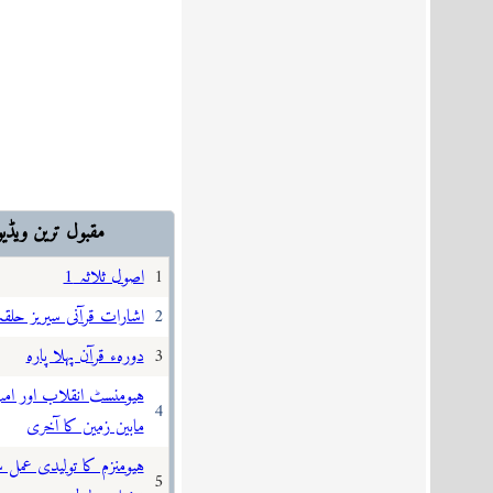
مقبول ترین ويڈيو
1
اصول ثلاثہ 1
2
اشارات قرآنی سیریز حلقہ1
3
دورہء قرآن پہلا پارہ
ہیومنسٹ انقلاب اور ام
4
مابین زمین کا آخری
ہیومنزم کا تولیدی عمل س
5