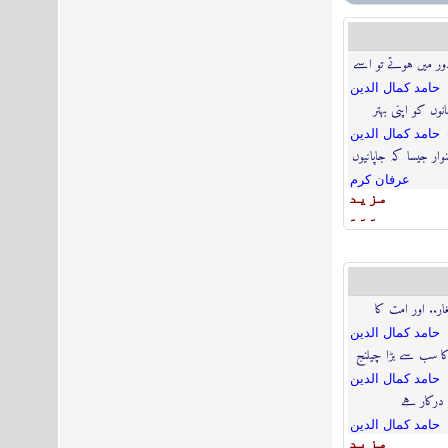
ور میں ہوتے تو اسے
حامد كمال الدين
نوں کو اپنی بہتر
حامد كمال الدين
نوار جیسا کہ جاپانیوں
عرفان كرم
مزيد
۔۔۔
ار.. اور امت کا
حامد كمال الدين
کا سب سے بڑا چیلنج
حامد كمال الدين
 درکار ہے
حامد كمال الدين
مزيد