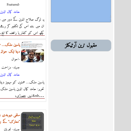
Featured-
حامد كمال الدين
یہ لوگ صلاح الدین کے دور میں ہ
ان میں سے اس کی تکفیر کر رہے 
کچھ اس کو کفار یا رافضہ کا ایج۔
مقبول ترین آرٹیکلز
یاسین ملک… ہم
دیتا ایک حوالہ
احوال-
جہاد- مزاحمت
حامد كمال الدين
یاسین ملک… ہمتوں کو مہمیز دیتا
تحریر: حامد کمال الدین یاسین مل
نہیں چھوڑی؛&nb۔۔۔
سلفی دیوبندی ج
"معارک" کے چند
جہاد- تحريك