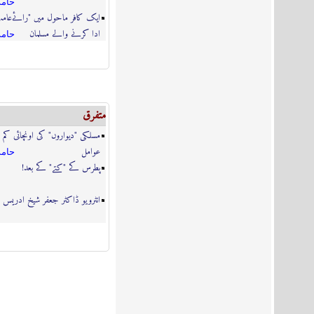
حامد
ایک کافر ماحول میں "رائےعامہ
ادا کرنے والے مسلمان
حامد
متفرق
مسلکی "دیواروں" کی اونچائی کم
عوامل
حامد
پطرس کے "کتے" کے بعد!
انٹرویو ڈاکٹر جعفر شیخ ادریس