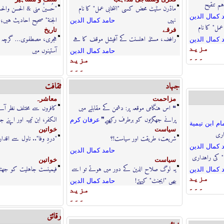
ہم تنقیح
ماڈرن سٹیٹ محض کسی "انتخابی عمل" کا نام
"حُسینٌ منی & الحسن والح
 كمال الدين
نہیں
الجنة" صحیح احادیث ہیں؛ ا
حامد كمال الدين
مل" کا نام
فرقے
تاريخ
رافضہ، مسئلہ اہلسنت کے آفیشل موقف کا ہے
ہجری، مصطفوی… گرچہ ب
 كمال الدين
مزيد
آستینوں میں
حامد كمال الدين
۔۔۔
مزيد
۔۔۔
جہاد
ثقافت
مزاحمت
معاشرہ
❝ اس ہنگامی موقعہ پر: دشمن کے مقابلے میں
کافروں سے مختلف نظر آنے
پرانے جھگڑوں کو برطرف رکھیے❞
الکفر، ابن تیمیہ اور اپنے 
عرفان كرم
ام ابن تيمية
سياست
خواتين
اری
شریعت، طریقت اور سیاست!؟
"دردِ وفا".. ناول سے اقد
 كمال الدين
حامد كمال الدين
" کی راہداری
سياست
خواتين
یہ لوگ صلاح الدین کے دور میں ہوتے تو اسے
فیمینسٹ جاہلیت کو جھٹلا
 كمال الدين
مزيد
بھی "ایجنٹ" کہتے!
حامد كمال الدين
۔۔۔
مزيد
۔۔۔
رقائق