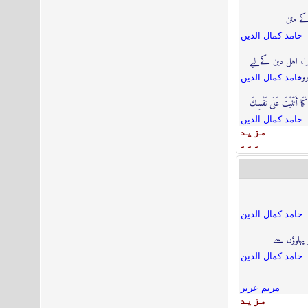
کے متن
حامد كمال الدين
برا، اہل دین کےلیے
رود
حامد كمال الدين
مَا أَثْنَيْتَ عَلَى نَفْسِكَ
حامد كمال الدين
مزيد
۔۔۔
حامد كمال الدين
 پہلوؤں سے
حامد كمال الدين
مریم عزیز
مزيد