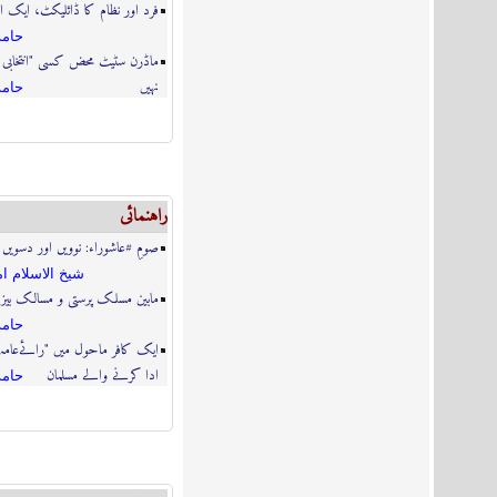
فرد اور نظام کا ڈائلیکٹ، ایک ا
حامد
ماڈرن سٹیٹ محض کسی "انتخابی ع
نہیں
حامد
راہنمائى
صومِ #عاشوراء: نوویں اور دسویں
شيخ الاسلام ام
مابین مسلک پرستی و مسالک بیز
حامد
ایک کافر ماحول میں "رائےعامہ
ادا کرنے والے مسلمان
حامد