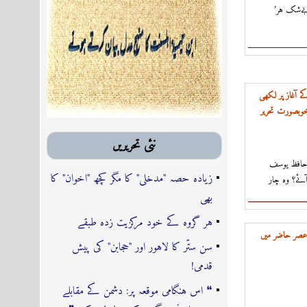
’ریاست کے شہریوں’ کو بھی بےشک ہر
 آغاز پر لکھی
وبصورت تحریر
نئى تحريريں
 حافظ یوسف
زیادہ حصہ "مدخلی" کا مگر کچھ "اخوان" کا
ئے؟ وہ چار
بھی
ہر گروہ کے خود مرکزیت زدہ طبقے
عصر حاضر ميں
سن ستّر کا لاہور اور "حجابن" کی پیش
قدمی!
❝ اس ہنگامی موقعہ پر: دشمن کے مقابلے