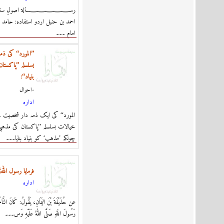
رســـــــــــــــــــــالة اصولِ س
احمد بن حنبل اردو استفاده: حامد ك
امام ۔۔۔
’’المورد‘‘ کی ذ
بسلسلہ ’’پاکستا
بنیاد‘‘:
احوال-
ادارہ
خیالات بسلسلہ ’’پاکستان کی مذہبی 
چونکہ ’مذہب‘ کو بنیاد بنایا۔۔۔
فرمایا رسول ال
ادارہ
عن حُذَيْفَةَ بْنَ اليَمَانِ، يَقُولُ: كَانَ النَّا
رَسُولَ اللَّهِ صَلَّى اللهُ عَلَيْهِ وَس۔۔۔