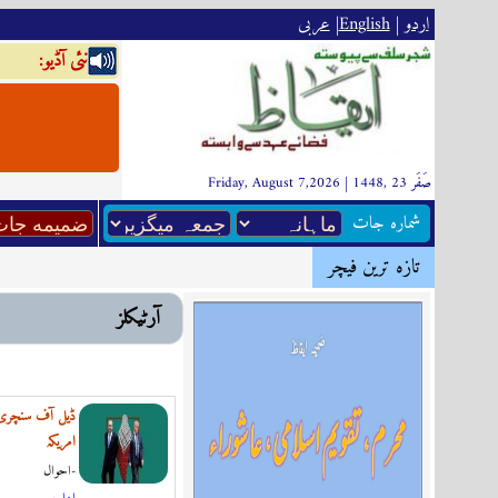
اردو
|
English
|
عربى
:نئى آڈيو
Friday, August 7,2026 | 1448, صَفَر 23
شماره جات
تازہ ترين فیچر
آرٹیکلز
ڈیل آف سنچری 
امریکہ
احوال-