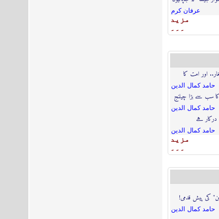
عرفان كرم
مزيد
۔۔۔
ار.. اور امت کا
حامد كمال الدين
کا سب سے بڑا چیلنج
حامد كمال الدين
 درکار ہے
حامد كمال الدين
مزيد
۔۔۔
ابن" کی پیش قدمی!
حامد كمال الدين