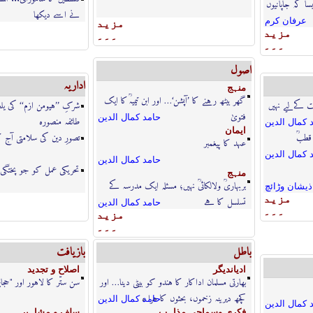
سا کہ جاپانیوں
نے اسے دیکھا
عرفان كرم
مزيد
مزيد
۔۔۔
۔۔۔
اصول
اداریہ
منہج
گھر بیٹھ رہنے کا ’آپشن‘… اور ابن تیمیہؒ کا ایک
ت کےلیے نہیں
شرکِ ’’ہیومن ازم‘‘ کی یلغ
فتویٰ
حامد كمال الدين
طائفہ منصورہ
 كمال الدين
ايمان
 قطبؒ
تصورِ دین کی سلامتی آج 
عہد کا پیغمبر
 كمال الدين
حامد كمال الدين
تحریکی عمل کو جو پختگی
منہج
بربہاریؒ ولالکائیؒ نہیں؛ مسئلہ ایک مدرسہ کے
ذيشان وڑائچ
مزيد
تسلسل کا ہے
حامد كمال الدين
۔۔۔
مزيد
۔۔۔
باطل
بازيافت
اديانديگر
اصلاح و تجديد
بھارتی مسلمان اداکار کا ہندو کو بیٹی دینا… اور
سن ستّر کا لاہور اور "حج
کچھ دیرینہ زخموں، بحثوں کا ہرا ہ
حامد كمال الدين
 كمال الدين
فكرى وسماجى مذاہب
سلف و مشاہير