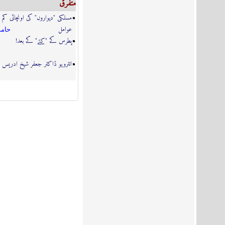
متفرق
مسلکی "دیواروں" کی اونچائی کم
عوامل
حامد
پطرس کے "کتے" کے بعد!
انٹرویو ڈاکٹر جعفر شیخ ادریس