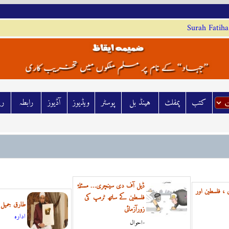
Surah Fatiha
کتب
پمفلٹ
ہينڈ بل
پوسٹر
ويڈيوز
آڈيوز
رابطہ
رش
ڈیل آف دی سینچری… مسئلۂ
، فلسطین اور
فلسطین کے ساتھ ٹرمپ کی
طارق جمیل 
زورآزمائی
ادارہ
احوال-