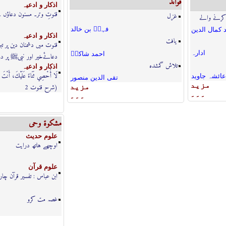
فوائد
اذكار و ادعيہ
قنوتِ وتر۔ مسنون دعاؤں 
غزل
 کرنے والے
فہدؔ بن خالد
 كمال الدين
اذكار و ادعيہ
یافت
قنوت میں دشمنان دین پر ت
ادارہ
احمد شاکرؔ
دعائےخیر اور نبیﷺ پر د
تلاش گمشدہ
اذكار و ادعيہ
لَا أُحْصِي ثَنَاءً عَلَيْكَ، أَنْتَ كَ
عائشہ جاوید
تقی الدین منصور
مزيد
(شرح قنوت 2
مزيد
۔۔۔
۔۔۔
مشكوة وحى
علوم حديث
اوچھے ہاتھ درایت
علوم قرآن
ابن عباس : تفسیر قرآن چار
غصہ مت کرو