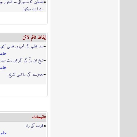
فلسطین کا سامورائی... السنوار جی
نے اسے دیکھا
ایقاظ ٹائم لائن
سید قطب کی تحریریں فقہی کھپ
حامد
شیخ ابن بازؒ کی گواہی بابت سید
حامد
معجزے کی سائنسی تشریح
تنقیحات
ہجرت کی راہ
حامد