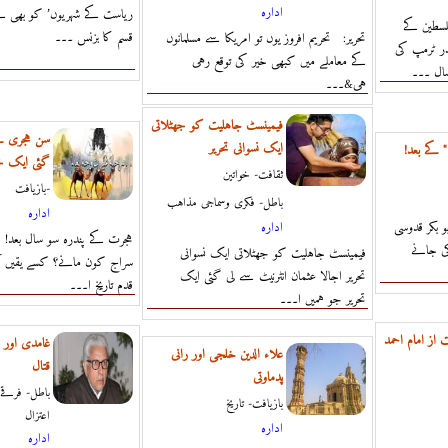
ادارہ
لسطین کے
قسم کا بزنس ۔۔۔
تحریر: تحریم افروز یوں تو امریکا سے مسلمانوں
ر ٹرمپ کی
کے معاملے میں کبھی خیر کی توقع رہی
ال ۔۔۔
ہی&۔۔۔
فیمینسٹ جاہلیت کو جھٹلاتی
سن ہجری کے
ایک نسوانی تحریر
 کے بعد!
گئی ایک خ
ثقافت- خواتين
بازيافت-
باطل- فكرى وسماجى مذاہب
ادارہ
و بکر قدوسی
ادارہ
ہجرت کے پندرہ سو سال بعد!
ی جانے
فیمینسٹ جاہلیت کو جھٹلاتی ایک نسوانی
سراج کون مانے؟ کسے یقیں آ
تحریر اجالا عثمان انٹرنیٹ سے لی گئی ایک
قدم تاریخِ ا۔۔۔
تحریر جو ہمیں ا۔۔۔
 از امام احمد
غامدى اور 
علاء الدین خلجی اور رانی
قتال
پدماوتی
باطل- فرقے
بازيافت- تاريخ
اعتزال
ادارہ
ادارہ