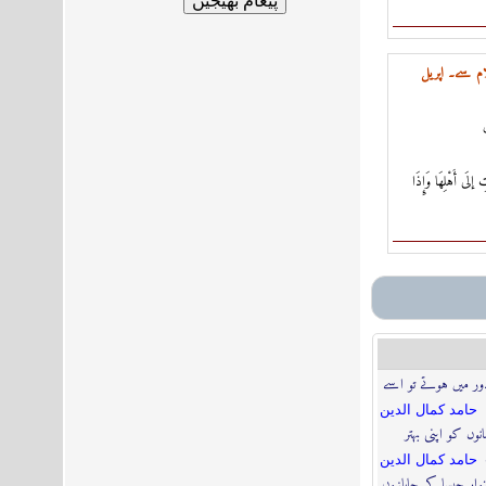
ام سے۔ اپریل
اتِ إلَى أَهْلِهَا وَإِذَا
ور میں ہوتے تو اسے
حامد كمال الدين
نوں کو اپنی بہتر
حامد كمال الدين
نوار جیسا کہ جاپانیوں