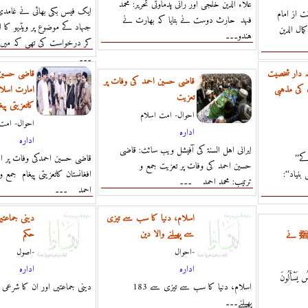
علاء الدین خلجی اور رانی پدماوتی تحریر: محمد
ایک فیس بکی بھائی نے غام
نت از امام
فہد حارث دوست نے بتایا کہ بھارت نے
جہاد کے موضوع پر ویڈیو ک
مال الدين
ہندو۔۔۔
کر درخواست کی تھی کہ میں 
۔۔۔
مہ دار شخصیت
قاضی حسین 
قاضی حسین احمد کی وفات پر
ن کی مذہبی
امارت اسلام
تعزیت
کاتعزیتی پیغ
احوال- امت اسلام
احوال- امت 
ادارہ
ادارہ
ایرانی اہل السنۃ کی آفیشل ویب سائٹ: قاضی
’’المورد‘‘ کی ایک ذمہ دار شخصیت کے
قاضی حسین احمدکی وفات پر ا
حسین احمد کی وفات پر تعزیت جمع و
بنیاد‘‘:
افغانستان کاتعزیتی پیغام جمع و
ترتیب: محمد احمد ۔۔۔
احمد ۔۔۔
اسلام، دنیا کا سب سے تیزی
دینی جماعتی
سے پھیلنے والا دین
حکم
لہﷺ نے
احوال-
اصول-
ادارہ
ادارہ
سُ يَسْأَلُونَ
183 اسلام، دنیا کا سب سے تیزی سے
186 دینی جماعتیں اور ان کا شرع
پھیلنے۔۔۔