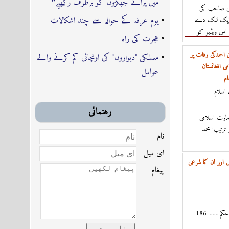
میں پرانے جھگڑوں کو برطرف رکھیے❞
دی صاحب کی
یوم عرفہ کے حوالہ سے چند اشکالات
ا ایک لنک دے
اس ویڈیو کو
ہجرت کی راہ
احمدکی وفات پر
مسلکی "دیواروں" کی اونچائی کم کرنے والے
ی افغانستان
عوامل
ام
اسلام
رہنمائى
مارت اسلامی
 ترتیب: محمد
نام
اى ميل
ں اور ان کا شرعی
پیغام
ی حکم ۔۔۔