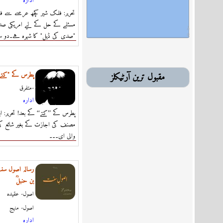
ادارہ
تحریر: فلک شیر کچھ عرصے سے ف
مسئلے کے حل کے لیے امریکی صد
"صدی کی ڈیل" کا شہرہ ہے۔دو س
پطرس کے "کتے"
مقبول ترین آرٹیکلز
متفرق-
ادارہ
پطرس کے ’’کتے‘‘ کے بعد! تحریر: اب
مصنف کی اجازت کے بغیر شائع ک
والی ای۔۔۔
رسالہ اصول سنت
بن حنبلؒ
اصول- عقيدہ
اصول- منہج
ادارہ