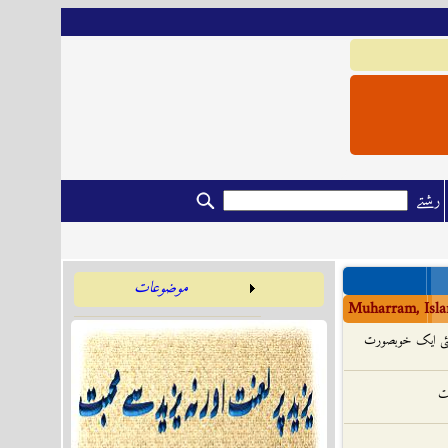
رشتے
موضوعات
Muharram, Isla
گئی ایک خوبصورت
یت