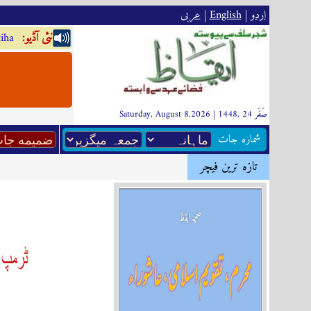
اردو
|
English
|
عربى
:نئى آڈيو
iha
Saturday, August 8,2026 | 1448, صَفَر 24
شماره جات
تازہ ترين فیچر