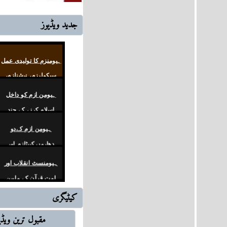
جديد ويڈيوز
ہیومنزم کا تولیدی عمل
سیکولرزم، نیشنلزم،
لبرلزم
ہیومن ازم کو داخل
اسلام کرنے کے چند
مظاہر
ہیومن ازم کےدو
دھاروں کیپٹلزم اور
کمیونزم کی جنگ
ہیومنسٹ انقلاب اور
امتِ قرآن کے مابین
زمین کا آخری
کیٹیگری
اشارات قرآنی سیریز
حلقہ1
مقبول ترین ويڈي