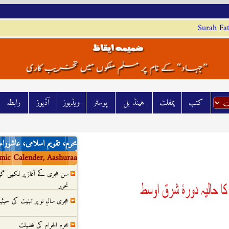
Surah Fat
کتب
پمفلٹ
ہينڈ بل
پوسٹر
ويڈيوز
آڈيوز
رابطہ
محرم، تقویم اسلامی، عاشوراء
mic Calender, Aashuraa
سن ہجری کے آغاز پر لکھی 
تحریر
ہجری سالِ نو پر تہنیت کی حیث
محرم الحرام کی فضیلت