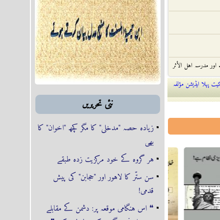
 اور مدرسہ اہل الأثر
ت پہلا ایڈیشن مؤلفہ
خلافت و ملوکیت
نئى تحريريں
. اور صحابہؓ کی
زیادہ حصہ "مدخلی" کا مگر کچھ "اخوان" کا
بت
بھی
ہر گروہ کے خود مرکزیت زدہ طبقے
دا کرواتے، دانش کے
سن ستّر کا لاہور اور "حجابن" کی پیش
 فتنہ
قدمی!
❝ اس ہنگامی موقعہ پر: دشمن کے مقابلے