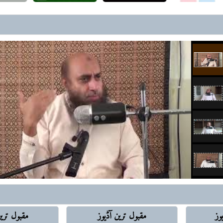
رافضہ کی تکفیر و عدم تکفیر، 
قول ہیں
ایقاظ اِس آگ کو بجھانے کیلئے آ
ہے
شیعہ سٹوڈنٹ کے ساتھ دوستی، 
ہوشیار باش.. بیرونی ہتھکنڈے 
شیعہ سنی تصادم میں ابن تیمیہؒ ک
خلافتِ راشدہ کے بعد کے اسلا
سوچ کی ضرورت
خلافت و ملوکیت.. ’تھیوکریسی‘ 
شرک کی نفی
رافضہ کے توسیعی عزائم
لبنان تا خلیج ِعدن ایرانی عزائم
وز
مقبول ترین آڈيوز
مقبول تر