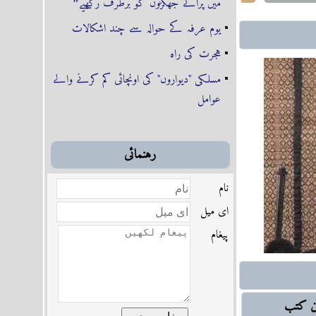
میں پرانے جھگڑوں کو برطرف رکھیے❞
ہر دو اہل سنت کا
یوم عرفہ کے حوالہ سے چند اشکالات
ہجرت کی راہ
واز اٹھاتا چلا آ رہا
مسلکی "دیواروں" کی اونچائی کم کرنے والے
شادی بیاہ
عوامل
اور شیعہ سنی فساد
رہنمائى
و ملوث کرنا!
نام
می ادوار، متوازن
اى ميل
اور ’ڈیموکریسی‘ ہردو
پیغام
ین کتب