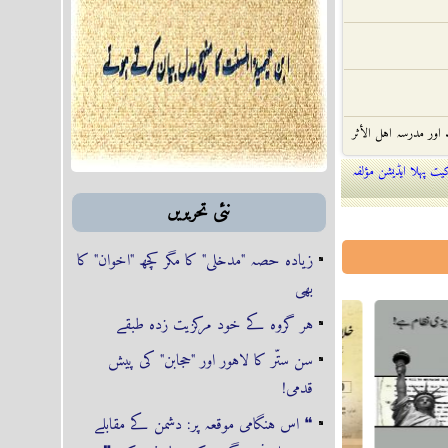
 اور مدرسہ اہل الأثر
ت پہلا ایڈیشن مؤلفہ
خلافت و ملوکیت
نئى تحريريں
. اور صحابہؓ کی
زیادہ حصہ "مدخلی" کا مگر کچھ "اخوان" کا
بت
بھی
ہر گروہ کے خود مرکزیت زدہ طبقے
دا کرواتے، دانش کے
سن ستّر کا لاہور اور "حجابن" کی پیش
 فتنہ
قدمی!
❝ اس ہنگامی موقعہ پر: دشمن کے مقابلے