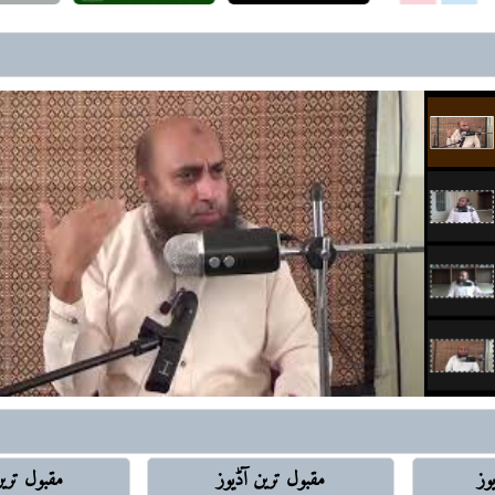
رافضہ کی تکفیر و عدم تکفیر، 
قول ہیں
ایقاظ اِس آگ کو بجھانے کیلئے آ
ہے
شیعہ سٹوڈنٹ کے ساتھ دوستی، 
ہوشیار باش.. بیرونی ہتھکنڈے 
شیعہ سنی تصادم میں ابن تیمیہؒ ک
خلافتِ راشدہ کے بعد کے اسلا
سوچ کی ضرورت
خلافت و ملوکیت.. ’تھیوکریسی‘ 
شرک کی نفی
رافضہ کے توسیعی عزائم
لبنان تا خلیج ِعدن ایرانی عزائم
وز
مقبول ترین آڈيوز
مقبول تر