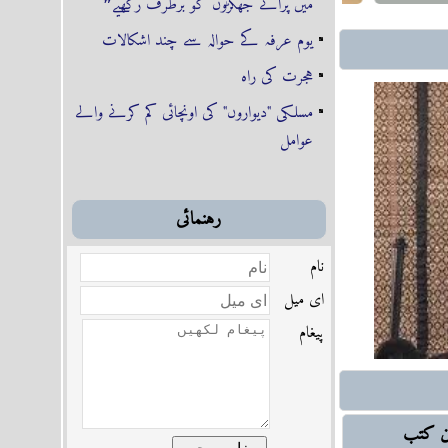
میں پرانے جھگڑوں کو برطرف رکھیے❞
ہر دو اہل سنت کا
یوم عرفہ کے حوالہ سے چند اشکالات
ہجرت کی راہ
واز اٹھاتا چلا آ رہا
مسلکی "دیواروں" کی اونچائی کم کرنے والے
شادی بیاہ
عوامل
اور شیعہ سنی فساد
رہنمائى
و ملوث کرنا!
نام
می ادوار، متوازن
اى ميل
اور ’ڈیموکریسی‘ ہردو
پیغام
ین کتب