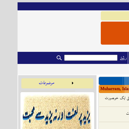
رشتے
موضوعات
Muharram, Isla
گئی ایک خوبصورت
یت