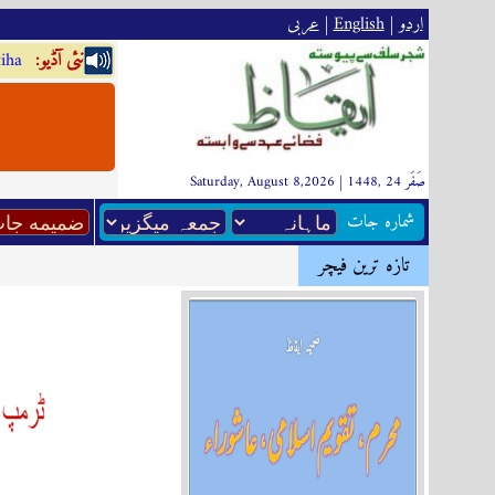
اردو
|
English
|
عربى
:نئى آڈيو
iha
Saturday, August 8,2026 | 1448, صَفَر 24
شماره جات
تازہ ترين فیچر