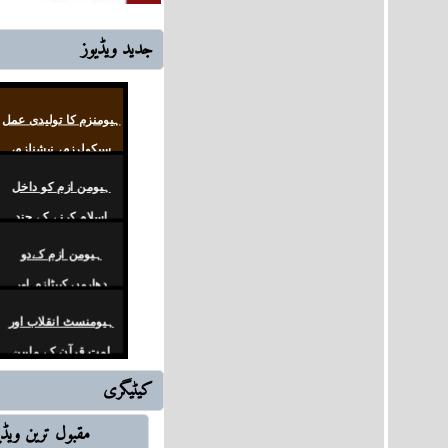
جديد ويڈيوز
ہیومنزم کا تولیدی عمل
سیکولرزم، نیشنلزم،
لبرلزم
ہیومن ازم کو داخل
اسلام کرنے کے چند
مظاہر
ہیومن ازم کےدو
دھاروں کیپٹلزم اور
کمیونزم کی جنگ
ہیومنسٹ انقلاب اور
امتِ قرآن کے مابین
زمین کا آخری
کیٹیگری
اشارات قرآنی سیریز
حلقہ1
مقبول ترین ويڈي