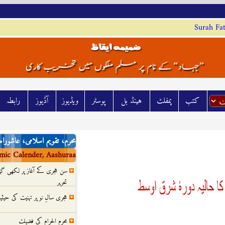
Surah Fat
کتب
پمفلٹ
ہينڈ بل
پوسٹر
ويڈيوز
آڈيوز
رابطہ
محرم، تقویم اسلامی، عاشوراء
mic Calender, Aashuraa
سن ہجری کے آغاز پر لکھی 
تحریر
ہجری سالِ نو پر تہنیت کی حیث
محرم الحرام کی فضیلت